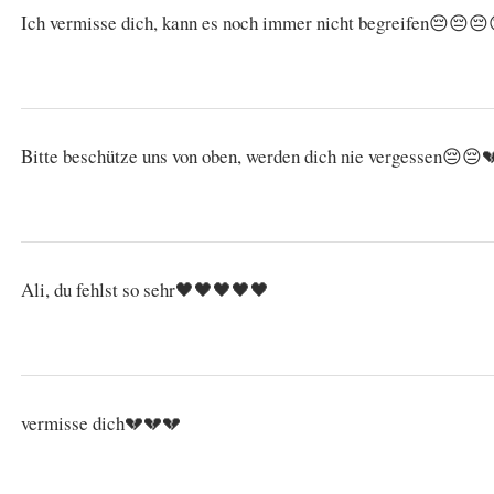
Ich vermisse dich, kann es noch immer nicht begreifen😔😔
Bitte beschütze uns von oben, werden dich nie vergessen😔😔
Ali, du fehlst so sehr🖤🖤🖤🖤🖤
vermisse dich💔💔💔